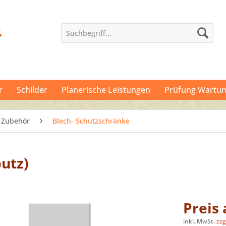
r
Schilder
Planerische Leistungen
Prüfung Wartun
‐Zubehör
Blech- Schutzschränke
utz)
Preis
inkl. MwSt.
zzg