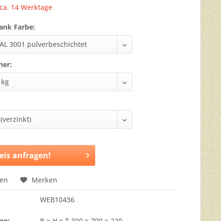
 ca. 14 Werktage
ank Farbe:
her:
eis anfragen!
hen
Merken
WEB10436
en:
B x H x T 300 x 700 x 220