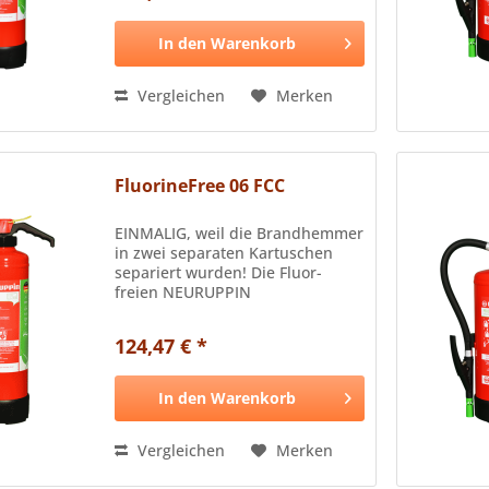
jetzt eine ideale Lösung: die...
In den
Warenkorb
Vergleichen
Merken
FluorineFree 06 FCC
EINMALIG, weil die Brandhemmer
in zwei separaten Kartuschen
separiert wurden! Die Fluor-
freien NEURUPPIN
Schaumlöscher sind
schlagkräftige als auch
124,47 € *
umweltschonende Alternativen
gegen Brände der Klassen A und
B. Die beiden neuesten...
In den
Warenkorb
Vergleichen
Merken