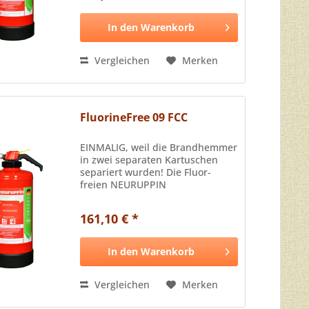
jetzt eine ideale Lösung: die...
In den
Warenkorb
Vergleichen
Merken
FluorineFree 09 FCC
EINMALIG, weil die Brandhemmer
in zwei separaten Kartuschen
separiert wurden! Die Fluor-
freien NEURUPPIN
Schaumlöscher sind
schlagkräftige als auch
161,10 € *
umweltschonende Alternativen
gegen Brände der Klassen A und
B. Die beiden neuesten...
In den
Warenkorb
Vergleichen
Merken