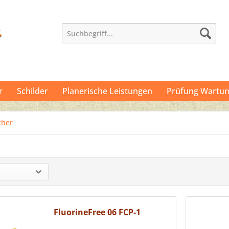
r
Schilder
Planerische Leistungen
Prüfung Wartun
cher
FluorineFree 06 FCP-1