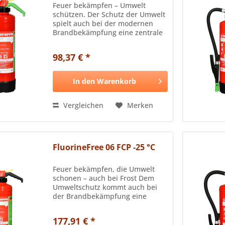
Feuer bekämpfen – Umwelt
schützen. Der Schutz der Umwelt
spielt auch bei der modernen
Brandbekämpfung eine zentrale
Rolle. Als Innovationstreiber seit
1905 bietet Neuruppin jetzt eine
98,37 € *
zukunftsweisende Lösung: den
FluorineFree 06 FCP-1...
In den
Warenkorb
Vergleichen
Merken
FluorineFree 06 FCP -25 °C
Feuer bekämpfen, die Umwelt
schonen – auch bei Frost Dem
Umweltschutz kommt auch bei
der Brandbekämpfung eine
immer größere Bedeutung zu. Als
Innovationstreiber seit 1905
177,91 € *
bietet NEURUPPIN daher auch