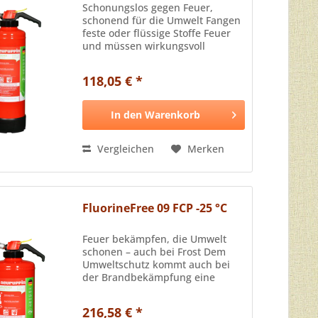
Schonungslos gegen Feuer,
schonend für die Umwelt Fangen
feste oder flüssige Stoffe Feuer
und müssen wirkungsvoll
gelöscht werden, sind die *Fluor-
freien Schaumlöscher von
118,05 € *
NEURUPPIN die ideale Waffe zur
Brandbekämpfung. Neben...
In den
Warenkorb
Vergleichen
Merken
FluorineFree 09 FCP -25 °C
Feuer bekämpfen, die Umwelt
schonen – auch bei Frost Dem
Umweltschutz kommt auch bei
der Brandbekämpfung eine
immer größere Bedeutung zu. Als
Innovationstreiber seit 1905
216,58 € *
bietet NEURUPPIN daher auch