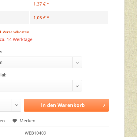
1,37 € *
1,03 € *
l. Versandkosten
 ca. 14 Werktage
e:
ial:
In den
Warenkorb
hen
Merken
WEB10409