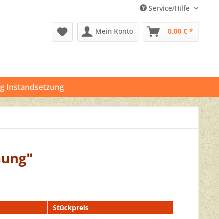
Service/Hilfe
Mein Konto
0,00 € *
g Instandsetzung
nung"
Stückpreis