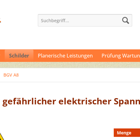
r
Schilder
Planerische Leistungen
Prüfung Wartun
BGV A8
gefährlicher elektrischer Span
Menge